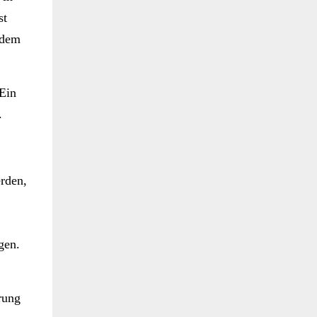
st
 dem
 Ein
n.
erden,
gen.
erung