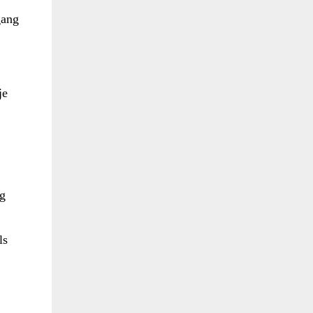
gang
je
ng
ls