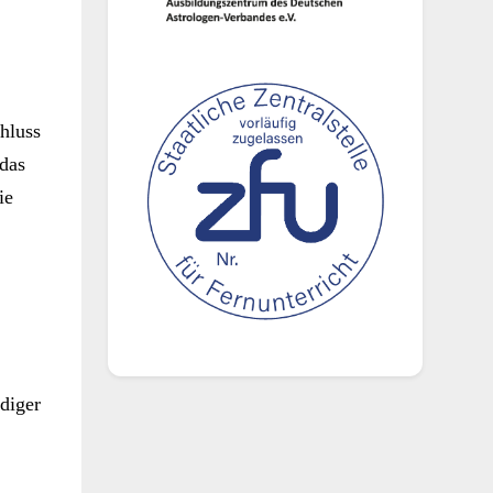
n
hluss
 das
ie
diger