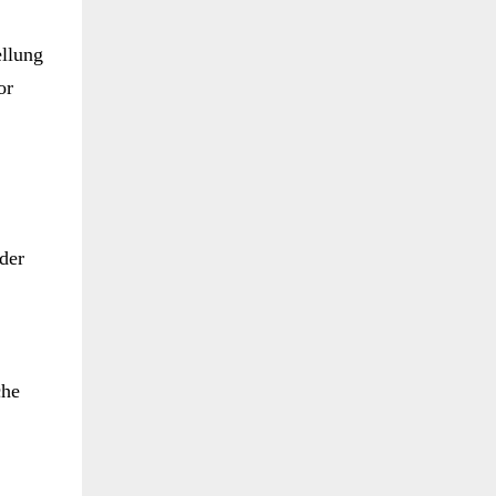
ellung
or
der
che