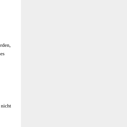
erden,
des
 nicht