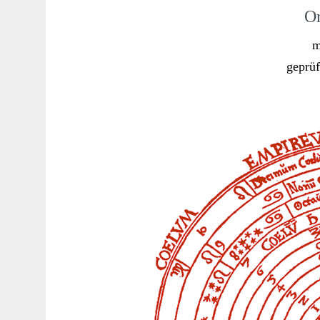
On
m
geprü